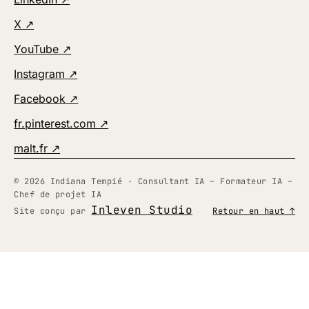
(nouvel onglet)
X
↗
(nouvel onglet)
YouTube
↗
(nouvel onglet)
Instagram
↗
(nouvel onglet)
Facebook
↗
(nouvel onglet)
fr.pinterest.com
↗
(nouvel onglet)
malt.fr
↗
© 2026 Indiana Tempié · Consultant IA – Formateur IA –
Chef de projet IA
Inleven Studio
Site conçu par
Retour en haut ↑