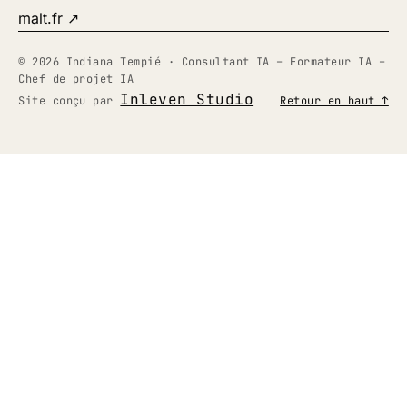
(nouvel onglet)
malt.fr
↗
© 2026 Indiana Tempié · Consultant IA – Formateur IA –
Chef de projet IA
Inleven Studio
Site conçu par
Retour en haut ↑