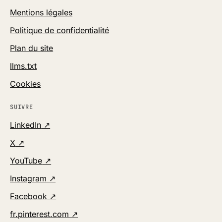
Mentions légales
Politique de confidentialité
Plan du site
llms.txt
Cookies
SUIVRE
(nouvel onglet)
LinkedIn
↗
(nouvel onglet)
X
↗
(nouvel onglet)
YouTube
↗
(nouvel onglet)
Instagram
↗
(nouvel onglet)
Facebook
↗
(nouvel onglet)
fr.pinterest.com
↗