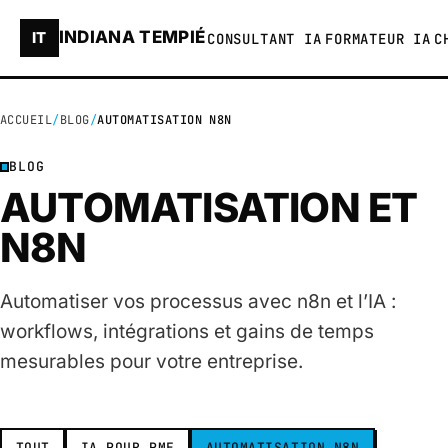
INDIANA TEMPIÉ
IT
CONSULTANT IA
FORMATEUR IA
C
ACCUEIL
BLOG
AUTOMATISATION N8N
BLOG
AUTOMATISATION ET
N8N
Automatiser vos processus avec n8n et l’IA :
workflows, intégrations et gains de temps
mesurables pour votre entreprise.
TOUT
IA POUR PME
AUTOMATISATION N8N